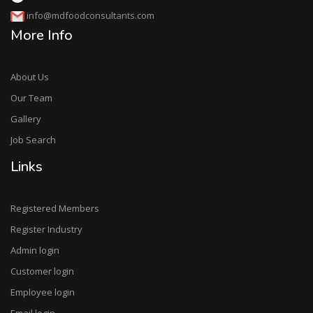
view more updates. we are updating on daily basis.
info@mdfoodconsultants.com
(News Date: 25 April 2022)
More Info
We Are Starting Public Awareness Posts soon. Keep
Visiting Our Website Fur further Updates. Thanks
23/04/2022
About Us
Our Team
MD Food Consultants Offer Free Food Safety
Inspection in favor of 3rd Foundation day for Bakeris,
Gallery
Resutrents, Fast Foods Resturnets, Hotels,
Job Search
Confectionery, and other small and large food
Links
buisness. Terms and conditon Apply.
MD Food Consultants complete 3 years of Excellece
Sevices on 27 December 2021.
Registered Members
Register Industry
3rd Foundation Day of mdfoodconsultant celebrates
at 27/12/2021 at 3:00 PM
Admin login
Customer login
Employee login