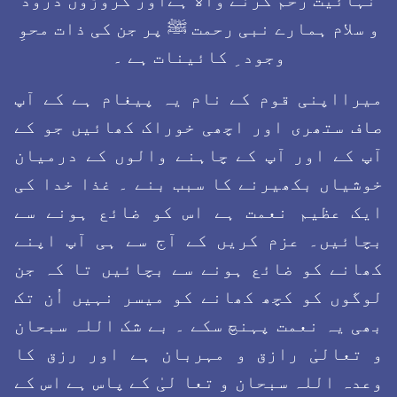
نہائیت رحم کرنے والا ہےاور کروڑوں درود
و سلام ہمارے نبی رحمت ﷺ پر جن کی ذات محوِ
وجود ِ کائینات ہے ۔
میرااپنی قوم کے نام یہ پیغام ہے کے آپ
صاف ستھری اور اچھی خوراک کھائیں جو کے
آپ کے اور آپ کے چاہنے والوں کے درمیان
خوشیاں بکھیرنے کا سبب بنے ۔ غذا خدا کی
ایک عظیم نعمت ہے اس کو ضائع ہونے سے
بچائیں۔ عزم کریں کے آج سے ہی آپ اپنے
کھانے کو ضائع ہونے سے بچائیں تا کہ جن
لوگوں کو کچھ کھانے کو میسر نہیں اُن تک
بھی یہ نعمت پہنچ سکے ۔ بے شک اللہ سبحان
و تعالیٰ رازق و مہربان ہے اور رزق کا
وعدہ اللہ سبحان و تعا لیٰ کے پاس ہے اس کے