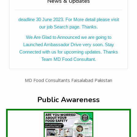
News & Updates
at careers@mdfoodconsultants.com. Application
deadline 30 June 2023. For More detail please visit
our job Search page. Thanks.
We Are Glad to Announced we are going to
Launched Ambassador Drive very soon. Stay
Connected with us for upcoming updates. Thanks
Team MD Food Consultant.
MD Food Consultants Offer 23 % Off on New Year
offer on our Consultancy and Food Inspection
Service in Faisalabad District Punjab Pakistan.
MD Food Consultants Faisalabad Pakistan
Contact us for further Details. This Offer valid Till 30
January 2023.
Public Awareness
MD Food Consultants Celebration it's 4th
Anniversary Today. 4 years journey successfully
completed. Foundation Day of MD food consultants
is 27 December 2018.
Md Food Consultants update Highlights in