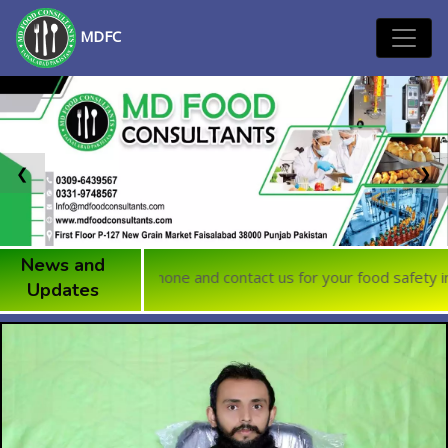
MDFC
❮
❯
News and
't get pic your phone and contact us for your food safety inspecti
Updates