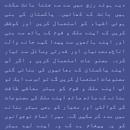
دیے ہوئے رزق میں سے سے جتنا بانٹ سکتے
ہیں بانٹ کے کھائیں۔ پاکستان کی بنی
ہوئی اشیاء کو استعمال کریں اور کوشش
کریں کے اپنے ملک و قوم کے ہاتھ سے بنی
اور اپنے ہاتھوں سے پیدا کیے جانے والے
اناج،معدنیاں اور قدرتی وسائل سے تیار
کردہ مصنو عات استعمال کریں ، اگر آپ
اپنے پاکستان کے بھائیوں کی بنائی گئی
مصنوعات استعمال کریں گے تو اس سے ایک تو
آپ اپنے ملک و قوم کو بہتر معاشی طاقت
بنانے کے ساتھ ساتھ اپنے ملک کی مصنوعات
کی کوالٹی اور معیار کو بھی بہتر بنانے
میں مدد کر سکیں گے۔ میرا تمام نوجوانوں
کو یہ پیغام ہے کے وہ اپنے لیے بہتر