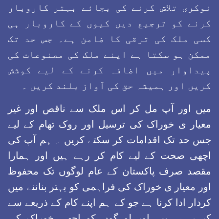
نوکری تلاش کرنے کی بجائے بہتر کاروبار
کرنے کو ترجیع دیں کیوں کے کاروبار ہی
کسی ملک کی ترقی کا ضامن ہے۔ جس حد تک
ممکن ہو سکتا ہے اپنے ملک کی مصنوعات کی
پیداوار میں اضافہ کرنے کے لیے کوشش
کریں اور ہمیشہ حق کی آواز بلند کریں ۔
میں اور آپ مل کر اس ملک سے ناقص اور غیر
معیار ی خوراک کی ترسیل اور روک تھام کے لیے
جس حد تک اقدامات کر سکتے کریں ۔ ہم آپ کی
اچھی صحت کے لیے کام کر رہے ہیں اور ہمارا
مقصد صرف پاکستان کے عام لوگوں تک محفوظ
اور معیار ی خوراک کی فراہمی کو بہتر بناننے میں
کردار ادا کرنا ہے جو کے ہم اپنے کام کے ذریعے سے
کر رہے ہیں, اور لو گوں کو اچھی خوراک کی