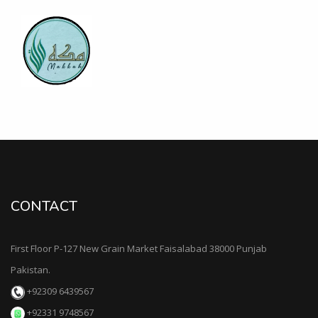
updates.
We online Student Learning center (SLC) all food
professionals, scientist , Teachers and Students just
sign up and upload and download data free.
A Great Initiative in field of food technology a Student
Learning Center will coming soon. keep visiting our
website for further updates Thanks.
Our Channel Video Upload on You Tube Channel
MDFC Pakistan TV. An Introduction of MD Food and
Chief Executive Mr. Mian M. Danish Raza Adress
his views in viedo: (News Date; 14 May 2022)
CONTACT
Food Safety Inspection By MD Food Consultants
before Eid. Team Md Food Consultants Visit various
First Floor P-127 New Grain Market Faisalabad 38000 Punjab
Food Clients for Safe Food. (News Date: 01 May
Pakistan.
2022)
+92309 6439567
Public Awareness campaign Start. Go To Gallery For
+92331 9748567