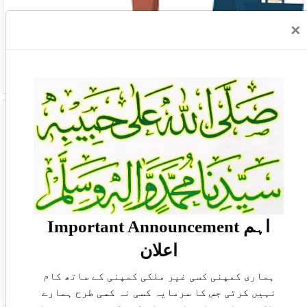
×
Blood Donation Center
View Detail
Important Announcement
اہم
اعلان
ہماری کمپنی کسی غیر ملکی کمپنی کے ساتھ کام
نہیں کرتی جس کا سرمایہ کسی نہ کسی طرح ہمارے
Promote Pakistani